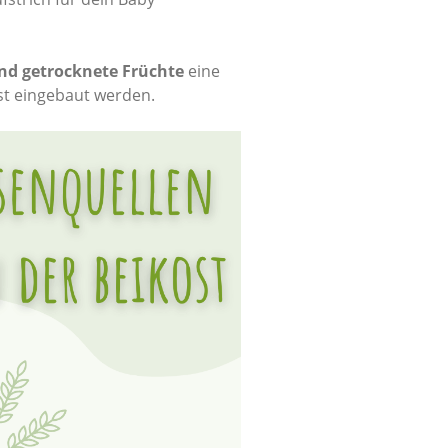
und getrocknete Früchte
eine
st eingebaut werden.