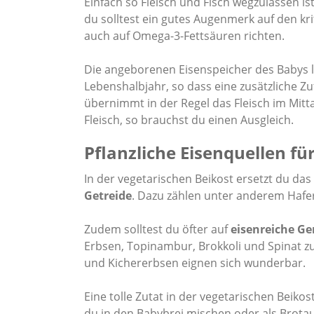
Einfach so Fleisch und Fisch wegzulassen ist
du solltest ein gutes Augenmerk auf den kr
auch auf Omega-3-Fettsäuren richten.
Die angeborenen Eisenspeicher des Babys l
Lebenshalbjahr, so dass eine zusätzliche Zu
übernimmt in der Regel das Fleisch im Mitta
Fleisch, so brauchst du einen Ausgleich.
Pflanzliche Eisenquellen für
In der vegetarischen Beikost ersetzt du das
Getreide
. Dazu zählen unter anderem Hafer
Zudem solltest du öfter auf
eisenreiche G
Erbsen, Topinambur, Brokkoli und Spinat z
und Kichererbsen eignen sich wunderbar.
Eine tolle Zutat in der vegetarischen Beikos
du in den Babybrei mischen oder als Brotau