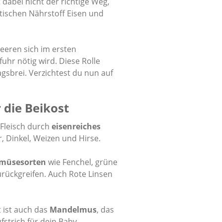
 dabei nicht der richtige Weg,
itischen Nährstoff Eisen und
eeren sich im ersten
fuhr nötig wird. Diese Rolle
gsbrei. Verzichtest du nun auf
 die Beikost
 Fleisch durch
eisenreiches
, Dinkel, Weizen und Hirse.
emüsesorten
wie Fenchel, grüne
urückgreifen. Auch Rote Linsen
t ist auch das
Mandelmus
, das
fstrich für dein Baby